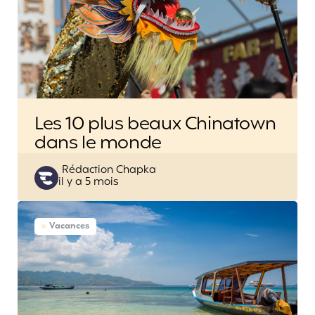
Les 10 plus beaux Chinatown
dans le monde
Posted
Rédaction Chapka
il y a 5 mois
by
Vacances