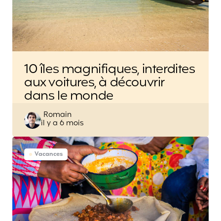
10 îles magnifiques, interdites
aux voitures, à découvrir
dans le monde
Posted
Romain
il y a 6 mois
by
Vacances