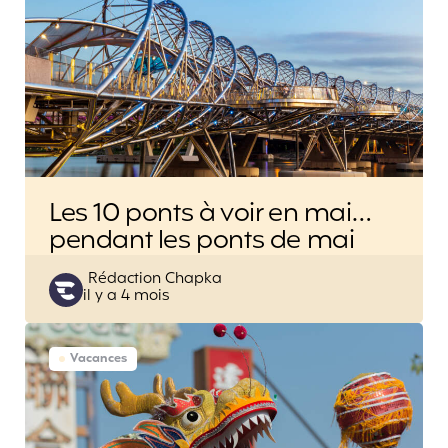
Les 10 ponts à voir en mai…
pendant les ponts de mai
Posted
Rédaction Chapka
il y a 4 mois
by
Vacances