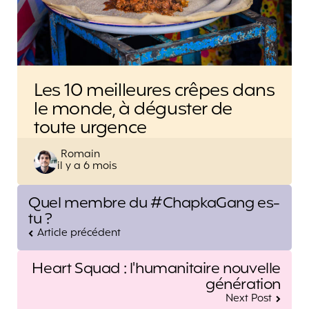
Les 10 meilleures crêpes dans
le monde, à déguster de
toute urgence
Posted
Romain
il y a 6 mois
by
Post
Quel membre du #ChapkaGang es-
navigation
tu ?
Article précédent
Heart Squad : l'humanitaire nouvelle
génération
Next Post