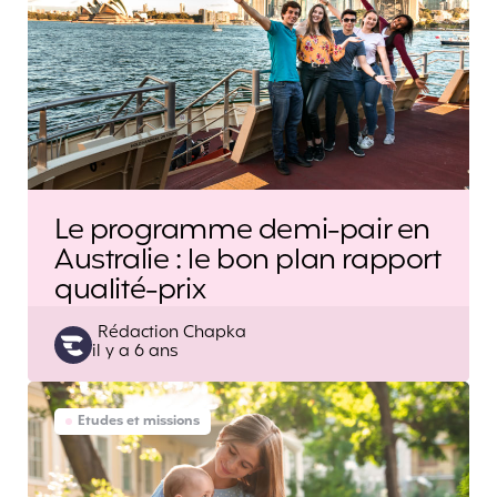
Le programme demi-pair en
Australie : le bon plan rapport
qualité-prix
Posted
Rédaction Chapka
il y a 6 ans
by
Etudes et missions