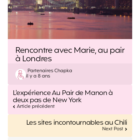
Rencontre avec Marie, au pair
à Londres
Posted
Partenaires Chapka
il y a 8 ans
by
Post
L'expérience Au Pair de Manon à
navigation
deux pas de New York
Article précédent
Les sites incontournables au Chili
Next Post