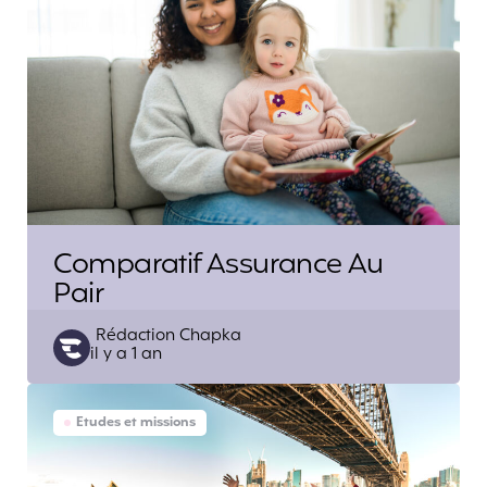
Comparatif Assurance Au
Pair
Posted
Rédaction Chapka
il y a 1 an
by
Etudes et missions