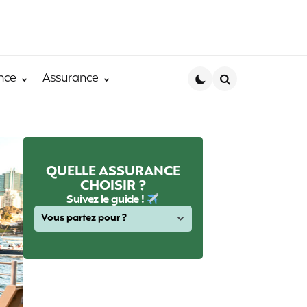
nce
Assurance
Search
QUELLE ASSURANCE
CHOISIR ?
Suivez le guide !