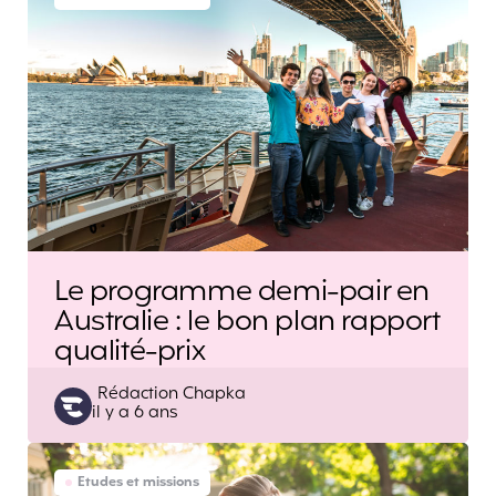
Le programme demi-pair en
Australie : le bon plan rapport
qualité-prix
Posted
Rédaction Chapka
il y a 6 ans
by
Etudes et missions