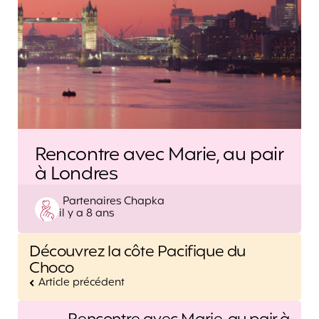
Rencontre avec Marie, au pair
à Londres
Posted
Partenaires Chapka
il y a 8 ans
by
Post
Découvrez la côte Pacifique du
navigation
Choco
Article précédent