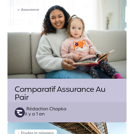
Assurance
Comparatif Assurance Au
Pair
Posted
Rédaction Chapka
il y a 1 an
by
Etudes et missions