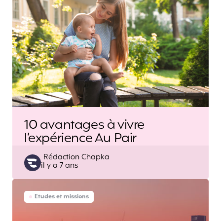
10 avantages à vivre
l’expérience Au Pair
Posted
Rédaction Chapka
il y a 7 ans
by
Etudes et missions