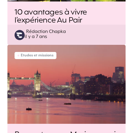
10 avantages à vivre
l’expérience Au Pair
Posted
Rédaction Chapka
il y a 7 ans
by
Etudes et missions