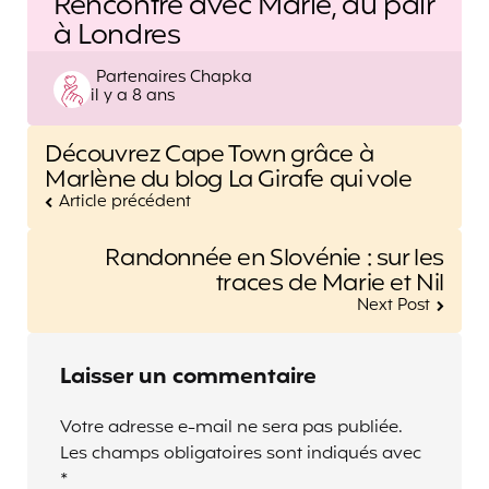
Rencontre avec Marie, au pair
à Londres
Posted
Partenaires Chapka
il y a 8 ans
by
Post
Découvrez Cape Town grâce à
navigation
Marlène du blog La Girafe qui vole
Article précédent
Randonnée en Slovénie : sur les
traces de Marie et Nil
Next Post
Laisser un commentaire
Votre adresse e-mail ne sera pas publiée.
Les champs obligatoires sont indiqués avec
*