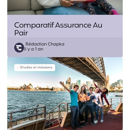
Comparatif Assurance Au
Pair
Posted
Rédaction Chapka
il y a 1 an
by
Etudes et missions