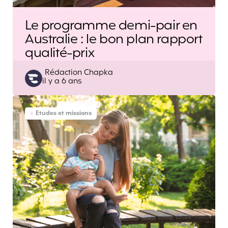
Le programme demi-pair en
Australie : le bon plan rapport
qualité-prix
Posted
Rédaction Chapka
il y a 6 ans
by
Etudes et missions