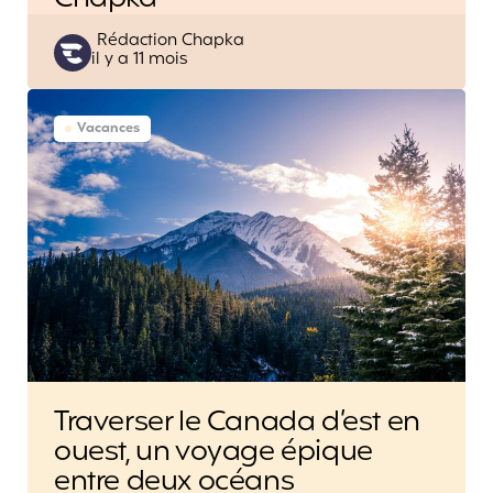
Posted
Rédaction Chapka
il y a 11 mois
by
Vacances
Traverser le Canada d’est en
ouest, un voyage épique
entre deux océans