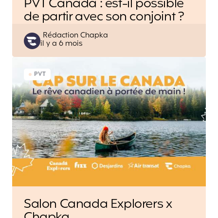
PVT Canada : est-il possible
de partir avec son conjoint ?
Posted
Rédaction Chapka
il y a 6 mois
by
PVT
Salon Canada Explorers x
Chapka