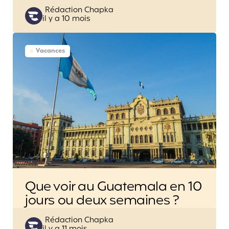
Posted
Rédaction Chapka
il y a 10 mois
by
Vacances
Que voir au Guatemala en 10
jours ou deux semaines ?
Posted
Rédaction Chapka