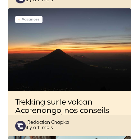
il y a 11 mois
by
Vacances
Trekking sur le volcan
Acatenango, nos conseils
Posted
Rédaction Chapka
il y a 11 mois
by