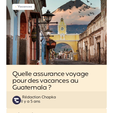
Vacances
Quelle assurance voyage
pour des vacances au
Guatemala ?
Posted
Rédaction Chapka
il y a 5 ans
by
Post