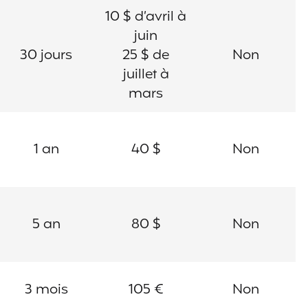
10 $ d’avril à
juin
30 jours
25 $ de
Non
juillet à
mars
1 an
40 $
Non
5 an
80 $
Non
3 mois
105 €
Non