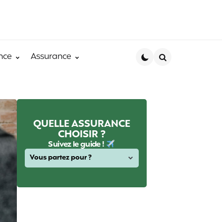
nce
Assurance
Search
QUELLE ASSURANCE
CHOISIR ?
Suivez le guide !