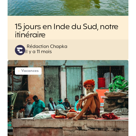
15 jours en Inde du Sud, notre
itinéraire
Posted
Rédaction Chapka
il y a 11 mois
by
Vacances