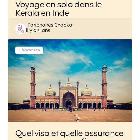
Voyage en solo dans le
Kerala en Inde
Posted
Partenaires Chapka
il y a 4 ans
by
Vacances
Quel visa et quelle assurance