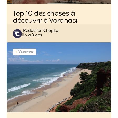
Top 10 des choses à
découvrir à Varanasi
Posted
Rédaction Chapka
il y a 3 ans
by
Vacances