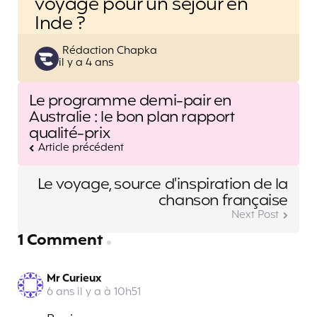
voyage pour un séjour en
Inde ?
Posted
Rédaction Chapka
il y a 4 ans
by
Post
Le programme demi-pair en
navigation
Australie : le bon plan rapport
qualité-prix
Article précédent
Le voyage, source d'inspiration de la
chanson française
Next Post
1 Comment
Mr Curieux
6 ans il y a à 10h51