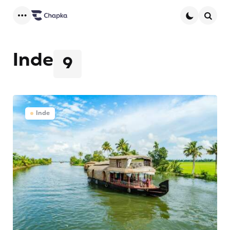
Menu
Searc
Inde
9
Inde