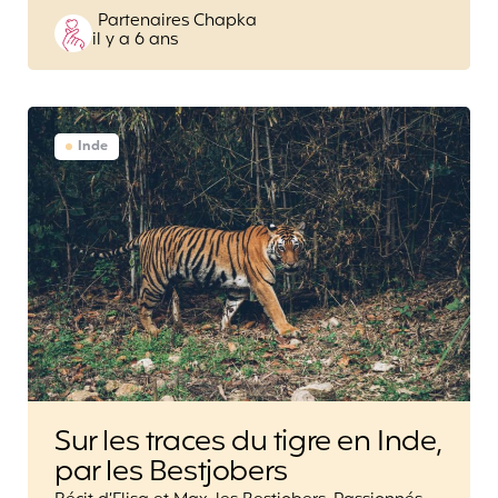
Posted
Partenaires Chapka
il y a 6 ans
by
Inde
Sur les traces du tigre en Inde,
par les Bestjobers