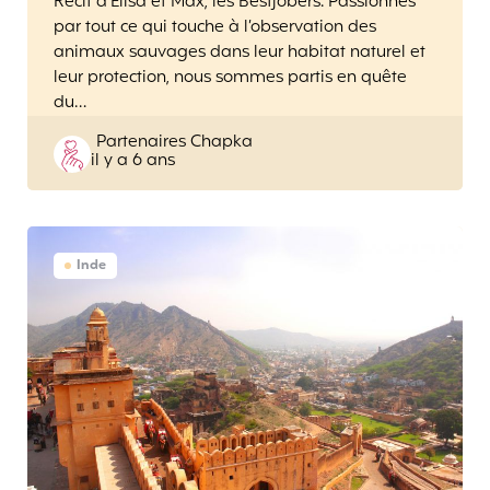
Récit d’Elisa et Max, les Bestjobers. Passionnés
par tout ce qui touche à l’observation des
animaux sauvages dans leur habitat naturel et
leur protection, nous sommes partis en quête
du…
Posted
Partenaires Chapka
il y a 6 ans
by
Inde