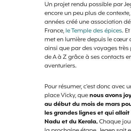
Un projet rendu possible par Jeg
encore un peu plus de contexte, J
années créé une association déd
France,
le Temple des épices
. E
met en lumière depuis le cœur 
ainsi que par des voyages très p
de A à Z grâce à ses contacts e
aventuriers.
Pour résumer, c’est donc avec u
place Vicky, que
nous avons jo
au début du mois de mars pour
les grandes lignes et qui allai
Nadu et du Kerala.
Chaque jour
la prochaine étape. Jegen sait 