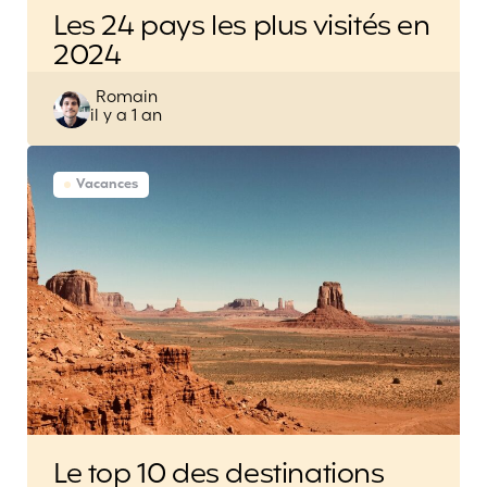
Les 24 pays les plus visités en
2024
Posted
Romain
il y a 1 an
by
Vacances
Le top 10 des destinations