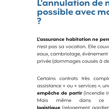
L’annulation de 
possible avec m
?
L’assurance habitation ne pe
n’est pas sa vocation. Elle cou
eaux, cambriolage, événement cl
privée (dommages causés à des 
Certains contrats très compl
assistance » ou « services », u
empêche de partir
(incendie i
Mais même dans ce c
logistique
(relogement, gardien