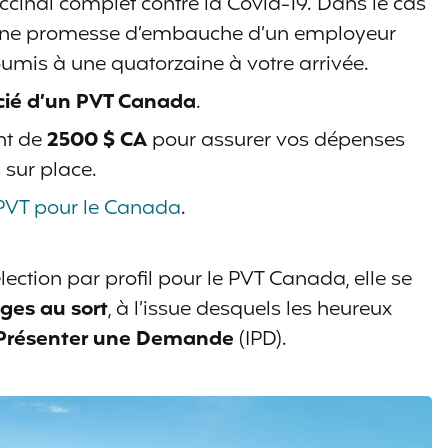
cinal complet contre la Covid-19. Dans le cas
a une promesse d’embauche d’un employeur
umis à une quatorzaine à votre arrivée.
icié d’un PVT Canada
.
nt de
2500 $ CA
pour assurer vos dépenses
 sur place.
PVT pour le Canada
.
élection par profil pour le PVT Canada, elle se
ages au sort
, à l’issue desquels les heureux
à Présenter une Demande
(IPD).