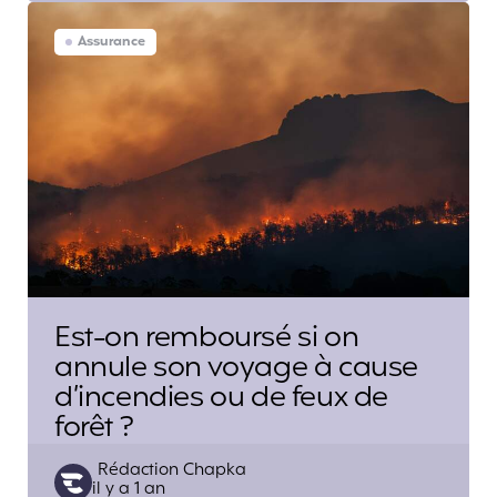
Assurance
Est-on remboursé si on
annule son voyage à cause
d’incendies ou de feux de
forêt ?
Posted
Rédaction Chapka
il y a 1 an
by