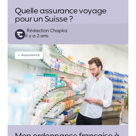
Quelle assurance voyage
pour un Suisse ?
Posted
Rédaction Chapka
il y a 2 ans
by
Assurance