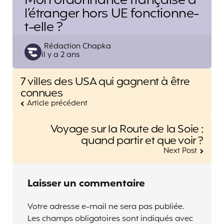
Mon ordonnance française à
l’étranger hors UE fonctionne-
t-elle ?
Posted
Rédaction Chapka
il y a 2 ans
by
Post
7 villes des USA qui gagnent à être
navigation
connues
Article précédent
Voyage sur la Route de la Soie :
quand partir et que voir ?
Next Post
Laisser un commentaire
Votre adresse e-mail ne sera pas publiée.
Les champs obligatoires sont indiqués avec