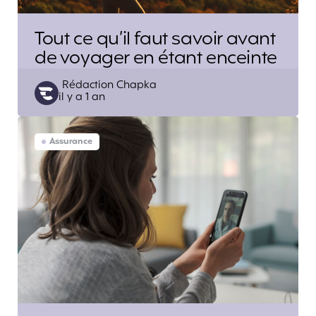
Tout ce qu’il faut savoir avant
de voyager en étant enceinte
Posted
Rédaction Chapka
il y a 1 an
by
Assurance