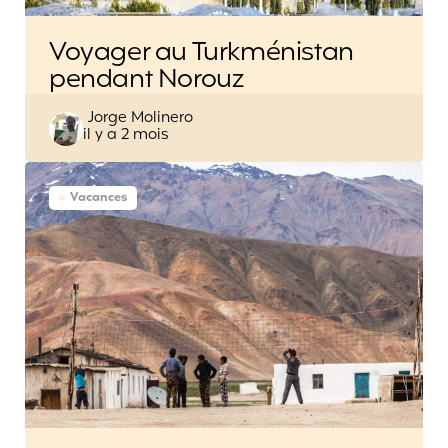
Voyager au Turkménistan
pendant Norouz
Posted
Jorge Molinero
il y a 2 mois
by
Vacances