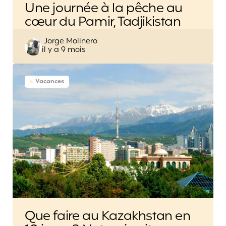
Une journée à la pêche au
cœur du Pamir, Tadjikistan
Posted
Jorge Molinero
il y a 9 mois
by
Vacances
Que faire au Kazakhstan en