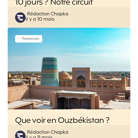
10 jours ? Notre circuit
Posted
Rédaction Chapka
il y a 10 mois
by
Vacances
Que voir en Ouzbékistan ?
Posted
Rédaction Chapka
il y a 11 mois