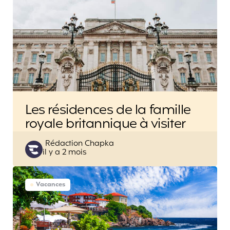
Les résidences de la famille
royale britannique à visiter
Posted
Rédaction Chapka
il y a 2 mois
by
Vacances