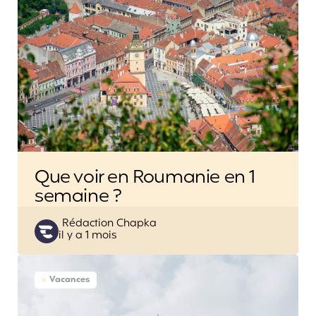
Que voir en Roumanie en 1
semaine ?
Posted
Rédaction Chapka
il y a 1 mois
by
Vacances