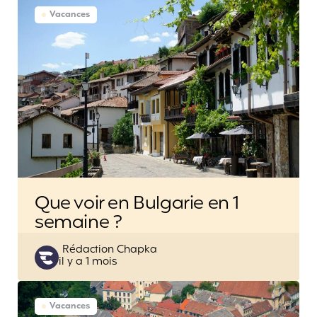
Vacances
Que voir en Bulgarie en 1
semaine ?
Posted
Rédaction Chapka
il y a 1 mois
by
Vacances