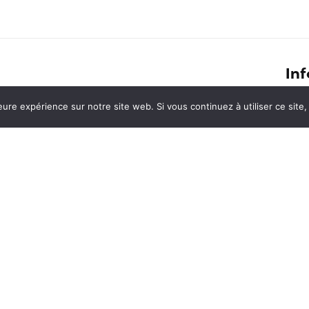
Inf
Les 15 capitales européennes où la
eure expérience sur notre site web. Si vous continuez à utiliser ce sit
Conf
pinte de bière coûte moins de 3 €
Cont
Ánimo, 7 484 kilomètres à pied en
En s
r
Amérique latine, devient un livre
Ment
en
Les 10 meilleures crêpes dans le
monde, à déguster de toute
urgence