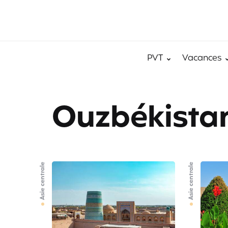
PVT
Vacances
Ouzbékista
Asie centrale
Asie centrale