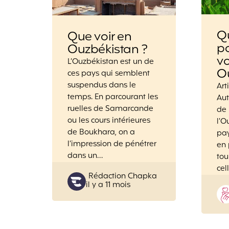
Qu
Que voir en
po
Ouzbékistan ?
v
L’Ouzbékistan est un de
O
ces pays qui semblent
suspendus dans le
Art
temps. En parcourant les
Aut
ruelles de Samarcande
de 
ou les cours intérieures
l’O
de Boukhara, on a
pay
l’impression de pénétrer
en 
dans un…
tou
cel
Posted
Rédaction Chapka
il y a 11 mois
by