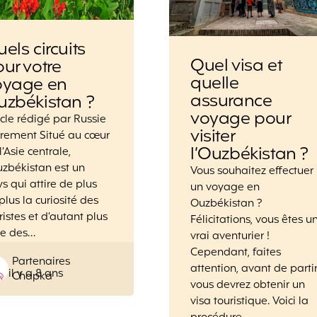
els circuits
Quel visa et
ur votre
quelle
oyage en
assurance
uzbékistan ?
voyage pour
icle rédigé par Russie
visiter
rement Situé au cœur
l’Ouzbékistan ?
l’Asie centrale,
uzbékistan est un
Vous souhaitez effectuer
s qui attire de plus
un voyage en
plus la curiosité des
Ouzbékistan ?
ristes et d’autant plus
Félicitations, vous êtes u
le des…
vrai aventurier !
Cependant, faites
Posted
Partenaires
attention, avant de parti
il y a 8 ans
by
Chapka
vous devrez obtenir un
visa touristique. Voici la