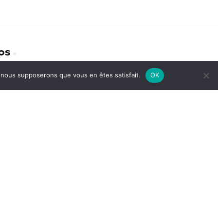
os
e, nous supposerons que vous en êtes satisfait.
OK
identialité
act
avoir plus sur nous
ions Légales
TrustScore
4.5
|
2075
avis