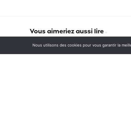
Vous aimeriez aussi lire
Ces villes des Etats-Unis
Nous utilisons des cookies pour vous garantir la meill
influencées par la France
Chapka propose un service de
téléconsultation médicale pou
vos voyages, études, PVT,
volontariats et expatriations
Est-ce dangereux de voyager 
Egypte ?