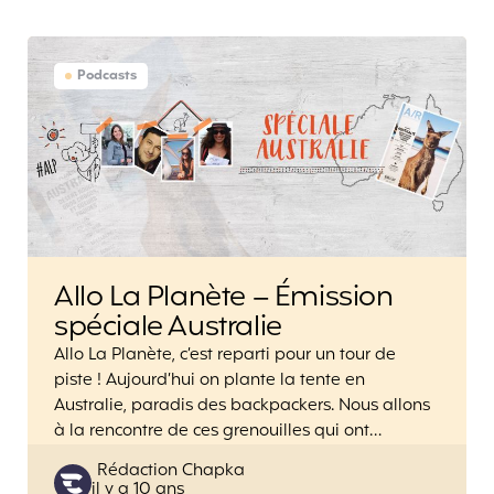
Podcasts
Allo La Planète – Émission
spéciale Australie
Allo La Planète, c’est reparti pour un tour de
piste ! Aujourd’hui on plante la tente en
Australie, paradis des backpackers. Nous allons
à la rencontre de ces grenouilles qui ont…
Posted
Rédaction Chapka
il y a 10 ans
by