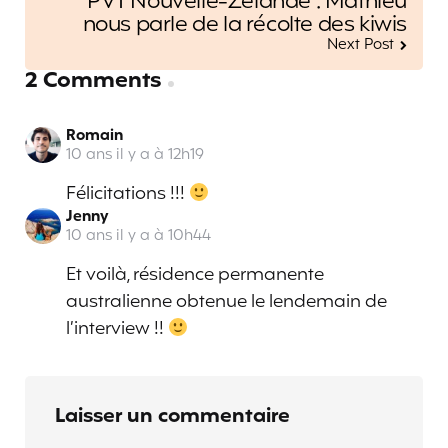
PVT Nouvelle-Zélande : Mathieu
nous parle de la récolte des kiwis
Next Post
2 Comments
Romain
10 ans il y a à 12h19
Félicitations !!!
Jenny
10 ans il y a à 10h44
Et voilà, résidence permanente
australienne obtenue le lendemain de
l’interview !!
Laisser un commentaire