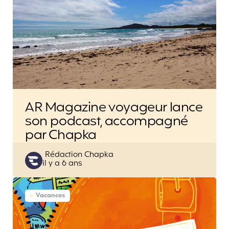
AR Magazine voyageur lance
son podcast, accompagné
par Chapka
Posted
Rédaction Chapka
il y a 6 ans
by
Vacances