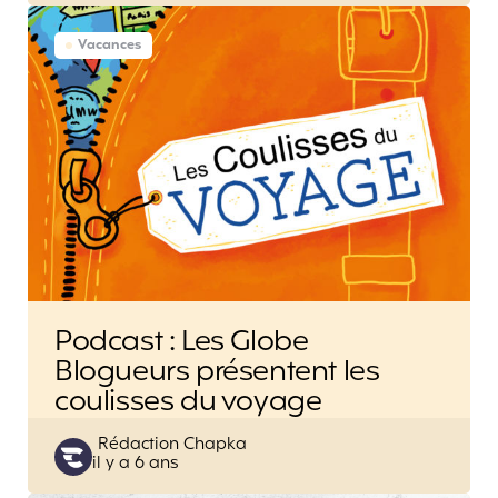
Vacances
Podcast : Les Globe
Blogueurs présentent les
coulisses du voyage
Posted
Rédaction Chapka
il y a 6 ans
by