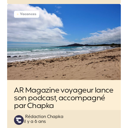
Vacances
AR Magazine voyageur lance
son podcast, accompagné
par Chapka
Posted
Rédaction Chapka
il y a 6 ans
by