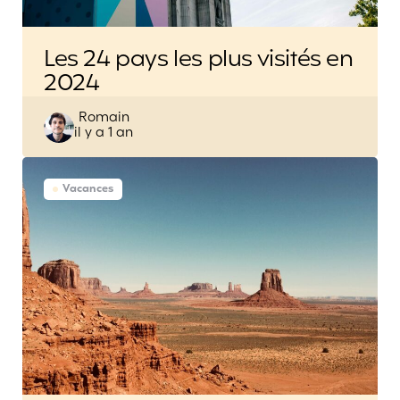
Les 24 pays les plus visités en
2024
Posted
Romain
il y a 1 an
by
Vacances