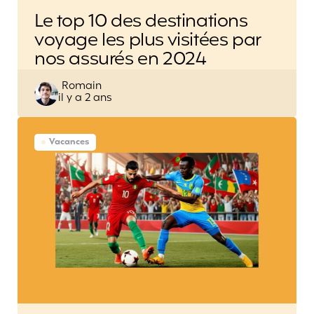
Le top 10 des destinations
voyage les plus visitées par
nos assurés en 2024
Posted
Romain
il y a 2 ans
by
Vacances