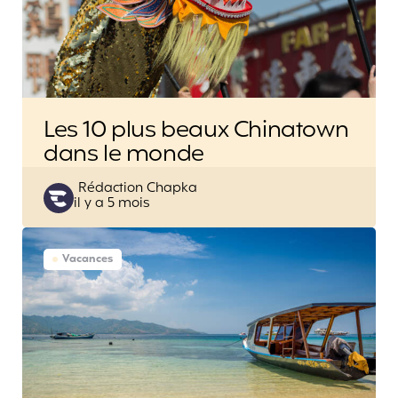
Les 10 plus beaux Chinatown
dans le monde
Posted
Rédaction Chapka
il y a 5 mois
by
Vacances