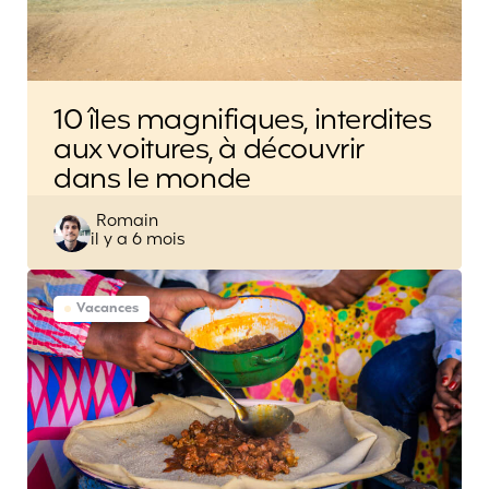
10 îles magnifiques, interdites
aux voitures, à découvrir
dans le monde
Posted
Romain
il y a 6 mois
by
Vacances