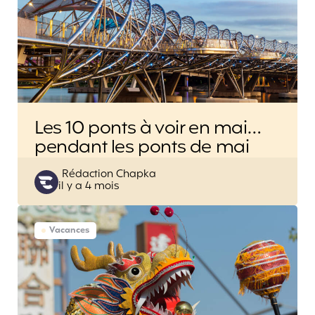
Les 10 ponts à voir en mai…
pendant les ponts de mai
Posted
Rédaction Chapka
il y a 4 mois
by
Vacances