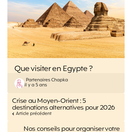
Que visiter en Egypte ?
Posted
Partenaires Chapka
il y a 5 ans
by
Post
Crise au Moyen-Orient : 5
navigation
destinations alternatives pour 2026
Article précédent
Nos conseils pour organiser votre