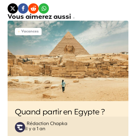
Vous aimerez aussi
Vacances
Quand partir en Egypte ?
Posted
Rédaction Chapka
il y a 1 an
by