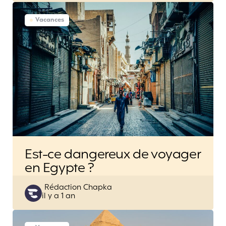
Vacances
Est-ce dangereux de voyager
en Egypte ?
Posted
Rédaction Chapka
il y a 1 an
by