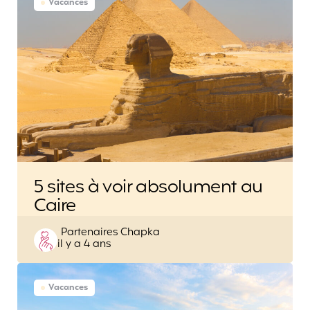
Vacances
5 sites à voir absolument au
Caire
Posted
Partenaires Chapka
il y a 4 ans
by
Vacances