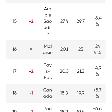
Ara
bie
+8.4
15
-2
Sao
27.4
29.7
%
udit
e
Mal
+24.
16
=
20.1
25
aisie
4 %
Pay
+4.9
17
-2
s-
20.3
21.3
%
Bas
Can
+8.7
18
-1
18.3
19.9
ada
%
Port
+6.6
19
-1
18.2
19.4