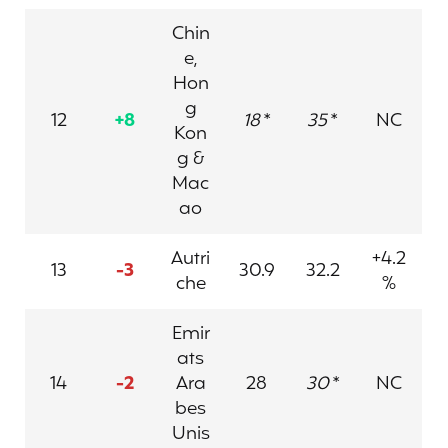
Chin
e,
Hon
g
12
+8
18
*
35
*
NC
Kon
g &
Mac
ao
Autri
+4.2
13
-3
30.9
32.2
che
%
Emir
ats
14
-2
Ara
28
30
*
NC
bes
Unis