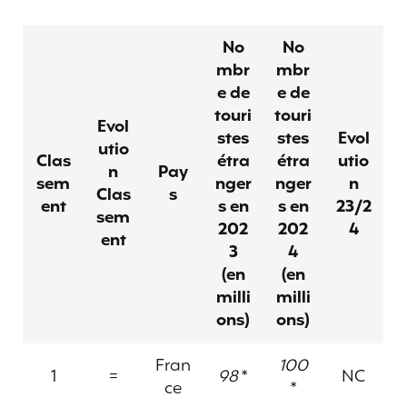
No
No
mbr
mbr
e de
e de
touri
touri
Evol
stes
stes
Evol
utio
Clas
étra
étra
utio
n
Pay
sem
nger
nger
n
Clas
s
ent
s en
s en
23/2
sem
202
202
4
ent
3
4
(en
(en
milli
milli
ons)
ons)
Fran
100
1
=
98
*
NC
ce
*