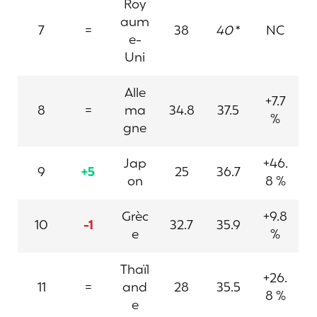
Roy
aum
7
=
38
40
*
NC
e-
Uni
Alle
+7.7
8
=
ma
34.8
37.5
%
gne
Jap
+46.
9
+5
25
36.7
on
8 %
Grèc
+9.8
10
-1
32.7
35.9
e
%
Thaïl
+26.
11
=
and
28
35.5
8 %
e