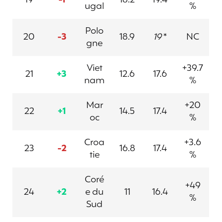
ugal
%
Polo
20
-3
18.9
19
*
NC
gne
Viet
+39.7
21
+3
12.6
17.6
nam
%
Mar
+20
22
+1
14.5
17.4
oc
%
Croa
+3.6
23
-2
16.8
17.4
tie
%
Coré
+49
24
+2
e du
11
16.4
%
Sud