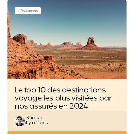
Vacances
Le top 10 des destinations
voyage les plus visitées par
nos assurés en 2024
Posted
Romain
il y a 2 ans
by