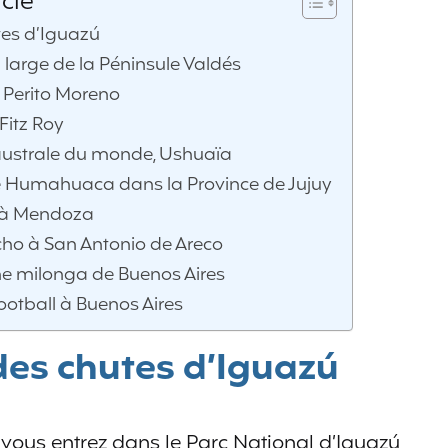
cle
tes d’Iguazú
 large de la Péninsule Valdés
u Perito Moreno
Fitz Roy
us australe du monde, Ushuaïa
 Humahuaca dans la Province de Jujuy
n à Mendoza
cho à San Antonio de Areco
ne milonga de Buenos Aires
ootball à Buenos Aires
des chutes d’Iguazú
e vous entrez dans le Parc National d’Iguazú