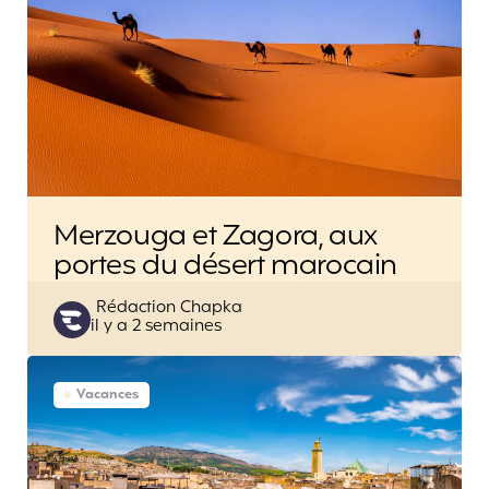
Merzouga et Zagora, aux
portes du désert marocain
Posted
Rédaction Chapka
il y a 2 semaines
by
Vacances