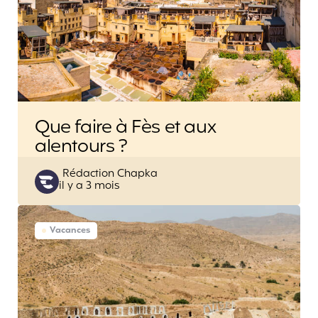
Que faire à Fès et aux
alentours ?
Posted
Rédaction Chapka
il y a 3 mois
by
Vacances