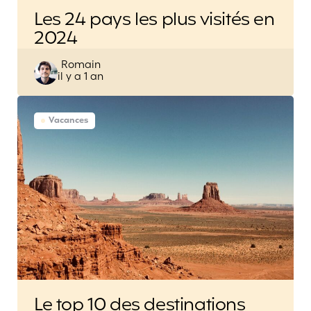
Les 24 pays les plus visités en
2024
Posted
Romain
il y a 1 an
by
Vacances
Le top 10 des destinations