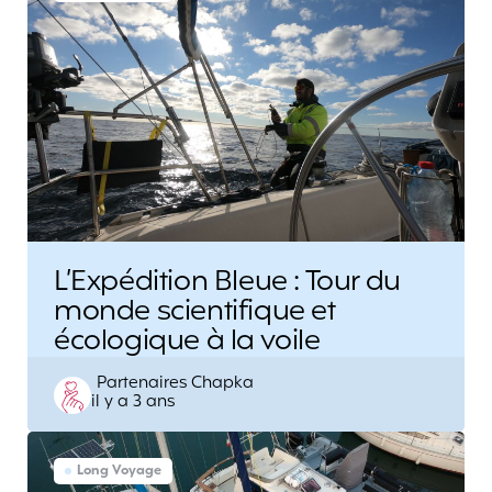
L’Expédition Bleue : Tour du
monde scientifique et
écologique à la voile
Posted
Partenaires Chapka
il y a 3 ans
by
Long Voyage