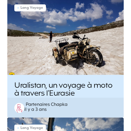
Long Voyage
Uralistan, un voyage à moto
à travers l’Eurasie
Posted
Partenaires Chapka
il y a 3 ans
by
Long Voyage