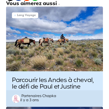
Vous aimerez aussi
Long Voyage
Parcourir les Andes à cheval,
le défi de Paul et Justine
Posted
Partenaires Chapka
il y a 3 ans
by