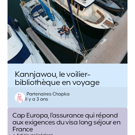
Kannjawou, le voilier-
bibliothèque en voyage
Posted
Partenaires Chapka
il y a 3 ans
by
Post
Cap Europa, l'assurance qui répond
navigation
aux exigences du visa long séjour en
France