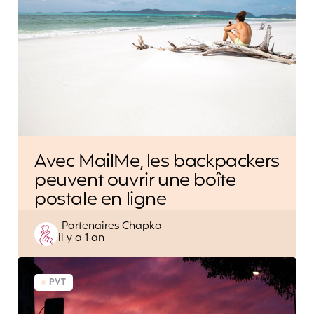
Avec MailMe, les backpackers
peuvent ouvrir une boîte
postale en ligne
Posted
Partenaires Chapka
il y a 1 an
by
PVT