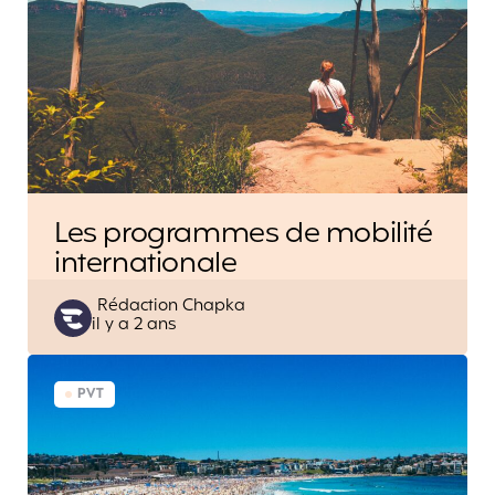
Les programmes de mobilité
internationale
Posted
Rédaction Chapka
il y a 2 ans
by
PVT