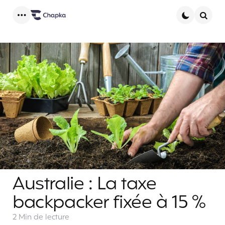
Menu
Searc
Australie : La taxe
backpacker fixée à 15 %
2 Min
de lecture