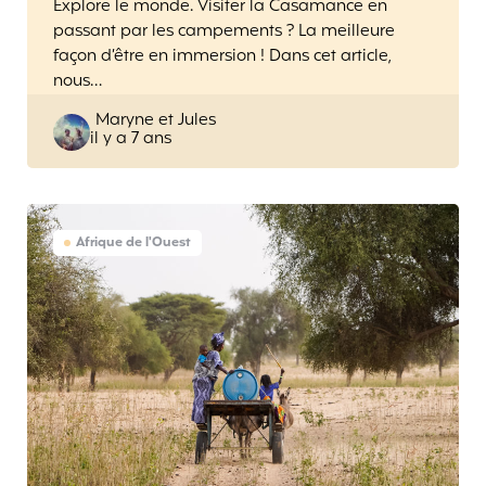
Explore le monde. Visiter la Casamance en
passant par les campements ? La meilleure
façon d’être en immersion ! Dans cet article,
nous…
Posted
Maryne et Jules
il y a 7 ans
by
Afrique de l'Ouest