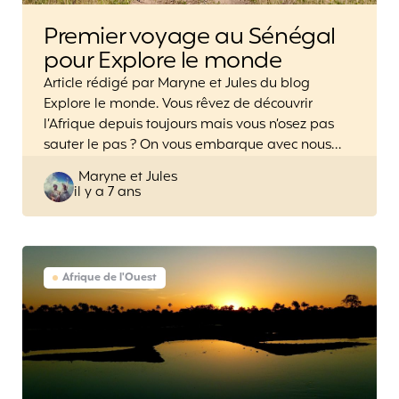
Premier voyage au Sénégal
pour Explore le monde
Article rédigé par Maryne et Jules du blog
Explore le monde. Vous rêvez de découvrir
l’Afrique depuis toujours mais vous n’osez pas
sauter le pas ? On vous embarque avec nous…
Posted
Maryne et Jules
il y a 7 ans
by
Afrique de l'Ouest