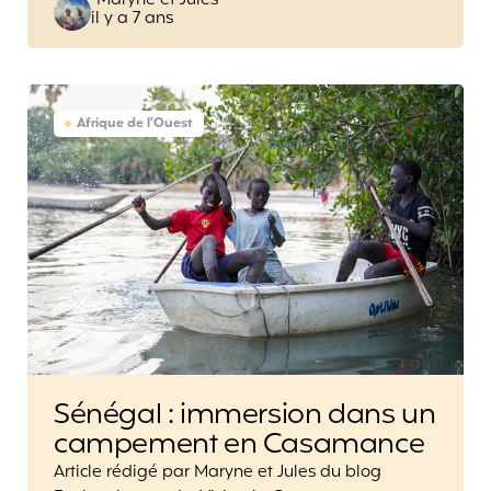
Maryne et Jules
il y a 7 ans
by
Afrique de l'Ouest
Sénégal : immersion dans un
campement en Casamance
Article rédigé par Maryne et Jules du blog