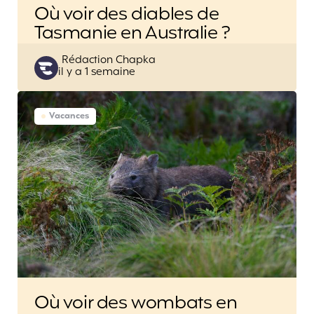
Où voir des diables de
Tasmanie en Australie ?
Posted
Rédaction Chapka
il y a 1 semaine
by
Vacances
Où voir des wombats en