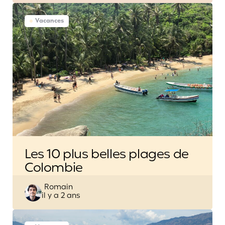
Vacances
Les 10 plus belles plages de
Colombie
Posted
Romain
il y a 2 ans
by