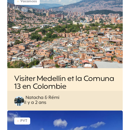
Vacances
Visiter Medellin et la Comuna
13 en Colombie
Posted
Natacha & Rémi
il y a 2 ans
by
PVT