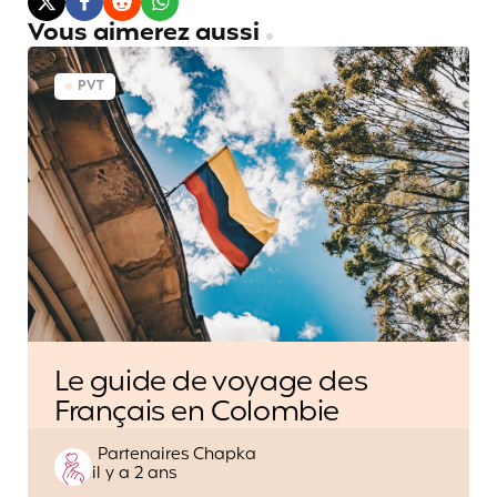
Vous aimerez aussi
PVT
Le guide de voyage des
Français en Colombie
Posted
Partenaires Chapka
il y a 2 ans
by