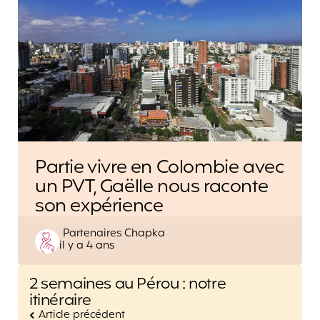
Partie vivre en Colombie avec
un PVT, Gaëlle nous raconte
son expérience
Posted
Partenaires Chapka
il y a 4 ans
by
Post
2 semaines au Pérou : notre
navigation
itinéraire
Article précédent