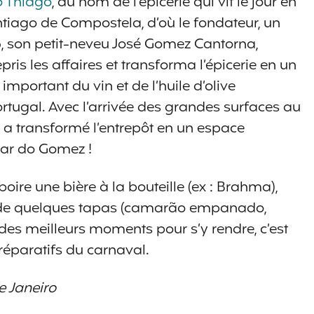
 Thiago
, du nom de l’épicerie qui vit le jour en
antiago de Compostela, d’où le fondateur, un
955, son petit-neveu José Gomez Cantorna,
epris les affaires et transforma l’épicerie en un
portant du vin et de l’huile d’olive
tugal. Avec l’arrivée des grandes surfaces au
e a transformé l’entrepôt en un espace
bar do Gomez !
 boire une bière à la bouteille (ex : Brahma),
 de quelques tapas (camarão empanado,
 des meilleurs moments pour s’y rendre, c’est
préparatifs du carnaval.
e Janeiro