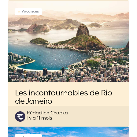
Vacances
Les incontournables de Rio
de Janeiro
Posted
Rédaction Chapka
il y a 11 mois
by