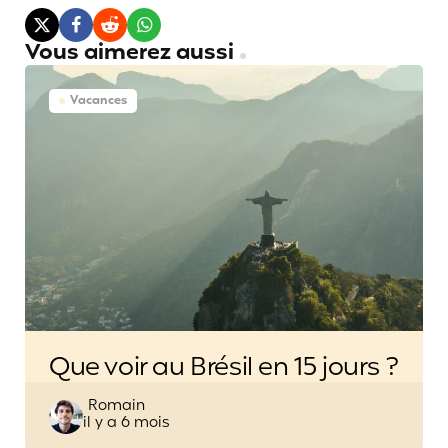
Vous aimerez aussi
Vacances
Que voir au Brésil en 15 jours ?
Posted
Romain
il y a 6 mois
by