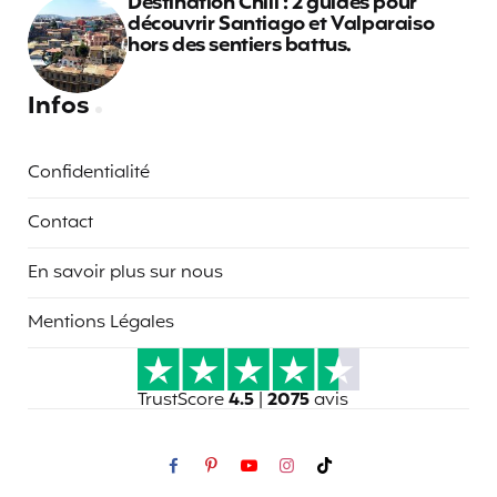
Destination Chili : 2 guides pour
découvrir Santiago et Valparaiso
hors des sentiers battus.
Infos
Confidentialité
Contact
En savoir plus sur nous
Mentions Légales
TrustScore
4.5
|
2075
avis