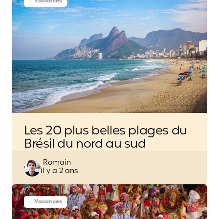
Vacances
Les 20 plus belles plages du
Brésil du nord au sud
Posted
Romain
il y a 2 ans
by
Vacances