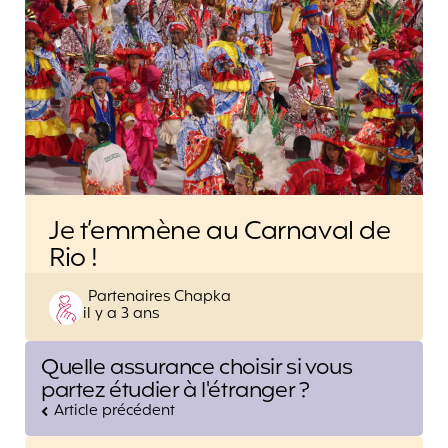
Je t’emmène au Carnaval de
Rio !
Posted
Partenaires Chapka
il y a 3 ans
by
Post
Quelle assurance choisir si vous
navigation
partez étudier à l'étranger ?
Article précédent