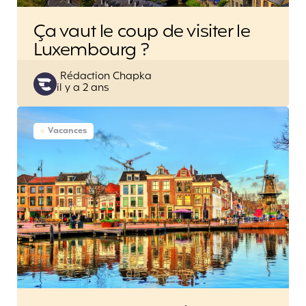
Ça vaut le coup de visiter le
Luxembourg ?
Posted
Rédaction Chapka
il y a 2 ans
by
Vacances