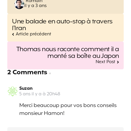
Posted
Romain
il y a 3 ans
by
Post
Une balade en auto-stop à travers
navigation
l'Iran
Article précédent
Thomas nous raconte comment il a
monté sa boîte au Japon
Next Post
2 Comments
Suzan
5 ans il y a à 20h48
Merci beaucoup pour vos bons conseils
monsieur Hamon!