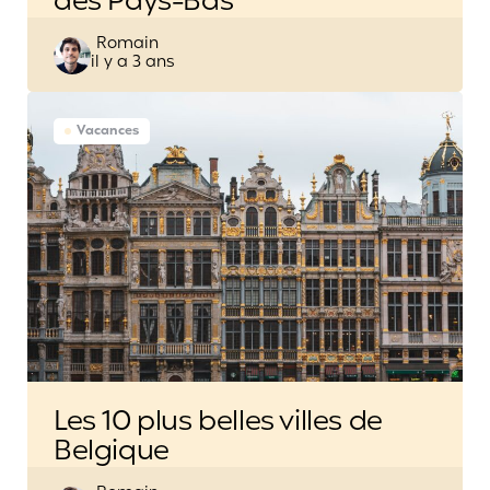
des Pays-Bas
Posted
Romain
il y a 3 ans
by
Vacances
Les 10 plus belles villes de
Belgique