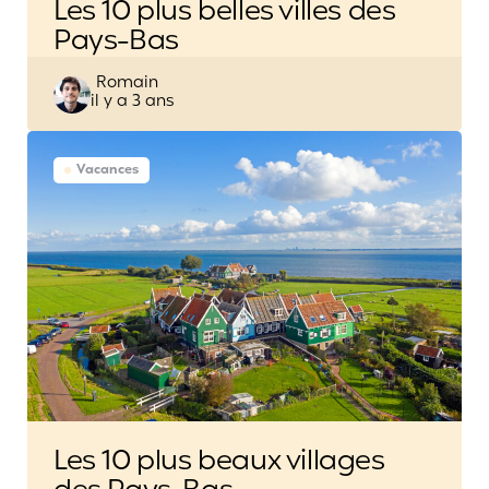
Les 10 plus belles villes des
Pays-Bas
Posted
Romain
il y a 3 ans
by
Vacances
Les 10 plus beaux villages