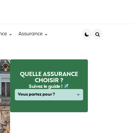
nce
Assurance
Search
QUELLE ASSURANCE
CHOISIR ?
Suivez le guide !