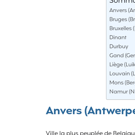
Sommair
Anvers (A
Bruges (B
Bruxelles 
Dinant
Durbuy
Gand (Gen
Liège (Luik
Louvain (
Mons (Ber
Namur (
Anvers (Antwerp
Ville la plus peuplée de Belgiq