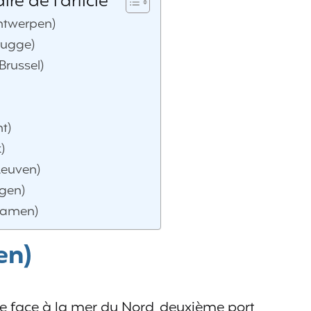
e de l'article
ntwerpen)
rugge)
(Brussel)
t)
)
Leuven)
gen)
Namen)
en)
ue face à la mer du Nord, deuxième port