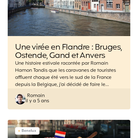
Une virée en Flandre : Bruges,
Ostende, Gand et Anvers
Une histoire estivale racontée par Romain
Hamon Tandis que les caravanes de touristes
affluent chaque été vers le sud de la France
depuis la Belgique, j’ai décidé de faire le…
Posted
Romain
il y a 5 ans
by
Benelux