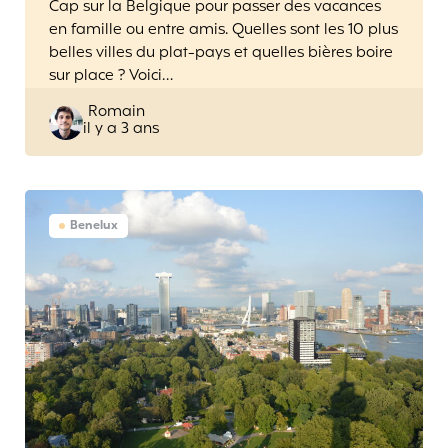
Cap sur la Belgique pour passer des vacances
en famille ou entre amis. Quelles sont les 10 plus
belles villes du plat-pays et quelles bières boire
sur place ? Voici…
Posted
Romain
il y a 3 ans
by
Benelux