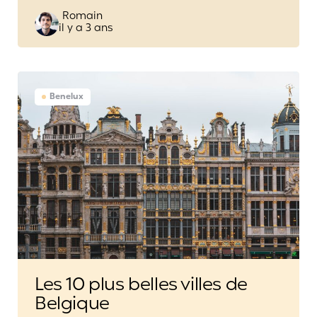
Posted
Romain
il y a 3 ans
by
Benelux
Les 10 plus belles villes de
Belgique