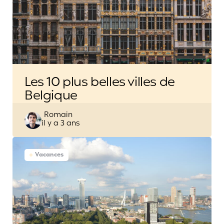
Les 10 plus belles villes de
Belgique
Posted
Romain
il y a 3 ans
by
Vacances