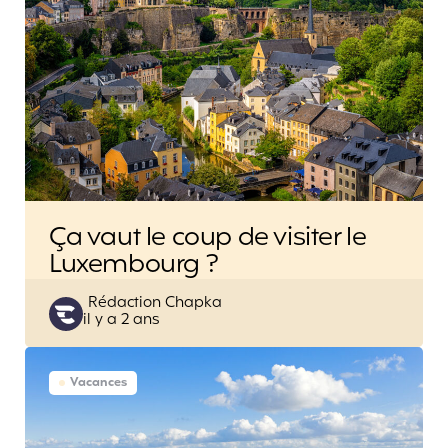
Ça vaut le coup de visiter le
Luxembourg ?
Posted
Rédaction Chapka
il y a 2 ans
by
Vacances