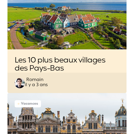
Les 10 plus beaux villages
des Pays-Bas
Posted
Romain
il y a 3 ans
by
Vacances