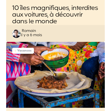
10 îles magnifiques, interdites
aux voitures, à découvrir
dans le monde
Posted
Romain
il y a 6 mois
by
Vacances