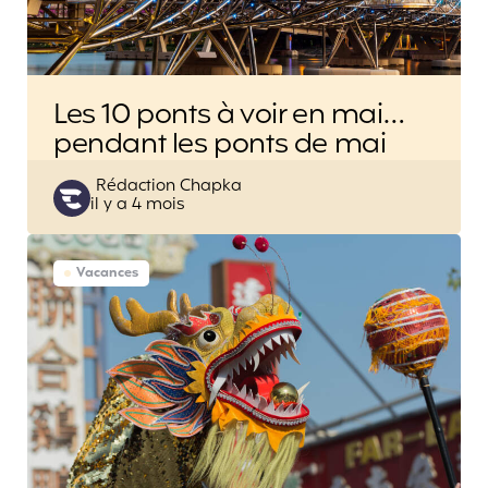
Les 10 ponts à voir en mai…
pendant les ponts de mai
Posted
Rédaction Chapka
il y a 4 mois
by
Vacances