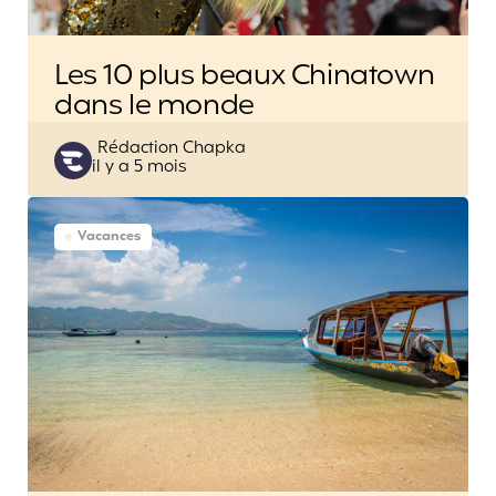
Les 10 plus beaux Chinatown
dans le monde
Posted
Rédaction Chapka
il y a 5 mois
by
Vacances