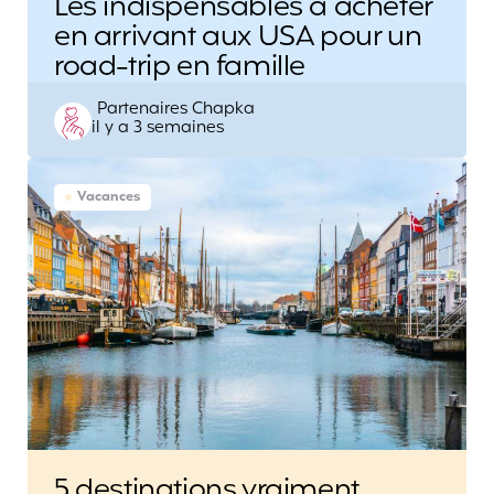
Les indispensables à acheter
en arrivant aux USA pour un
road-trip en famille
Posted
Partenaires Chapka
il y a 3 semaines
by
Vacances
5 destinations vraiment