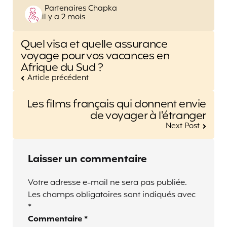
Posted
Partenaires Chapka
il y a 2 mois
by
Post
Quel visa et quelle assurance
navigation
voyage pour vos vacances en
Afrique du Sud ?
Article précédent
Les films français qui donnent envie
de voyager à l'étranger
Next Post
Laisser un commentaire
Votre adresse e-mail ne sera pas publiée.
Les champs obligatoires sont indiqués avec
*
Commentaire
*