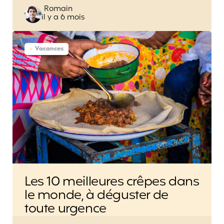
Posted
Romain
il y a 6 mois
by
Vacances
Les 10 meilleures crêpes dans
le monde, à déguster de
toute urgence