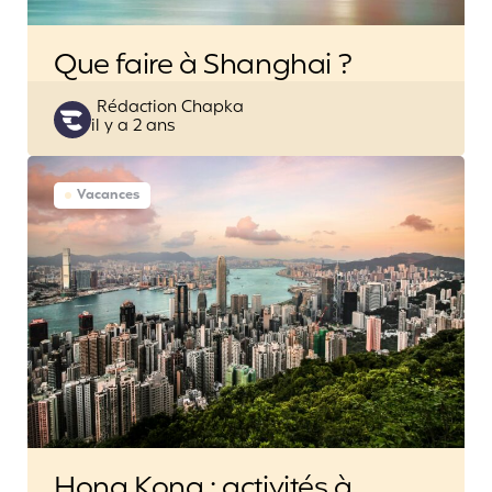
Que faire à Shanghai ?
Posted
Rédaction Chapka
il y a 2 ans
by
Vacances
Hong Kong : activités à