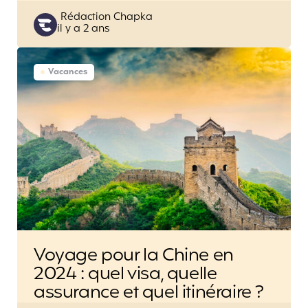
Posted
Rédaction Chapka
il y a 2 ans
by
Vacances
Voyage pour la Chine en
2024 : quel visa, quelle
assurance et quel itinéraire ?