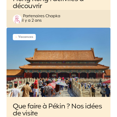
découvrir
Posted
Partenaires Chapka
il y a 2 ans
by
Vacances
Que faire à Pékin ? Nos idées
de visite