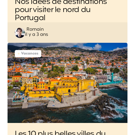
Nos idées de destinations
pour visiter le nord du
Portugal
Posted
Romain
il y a 3 ans
by
Vacances
Les 10 plus belles villes du