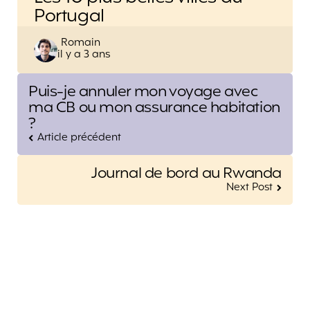
Portugal
Posted
Romain
il y a 3 ans
by
Post
Puis-je annuler mon voyage avec
navigation
ma CB ou mon assurance habitation
?
Article précédent
Journal de bord au Rwanda
Next Post