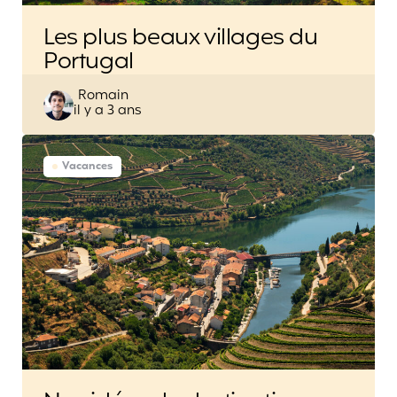
Les plus beaux villages du
Portugal
Posted
Romain
il y a 3 ans
by
Vacances