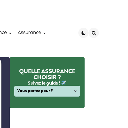
nce
Assurance
Search
QUELLE ASSURANCE
CHOISIR ?
Suivez le guide !