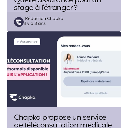
Quelle assurance pour un
stage à l’étranger ?
Posted
Rédaction Chapka
il y a 3 ans
by
Assurance
Chapka propose un service
de téléconsultation médicale