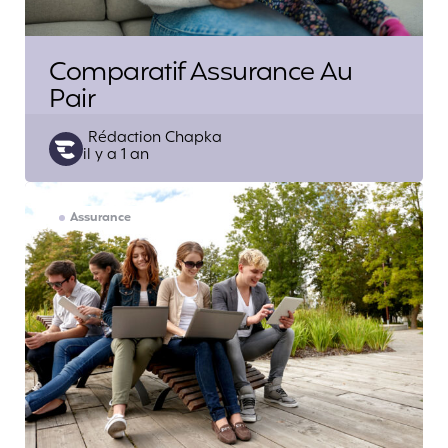
Comparatif Assurance Au
Pair
Posted
Rédaction Chapka
il y a 1 an
by
Assurance