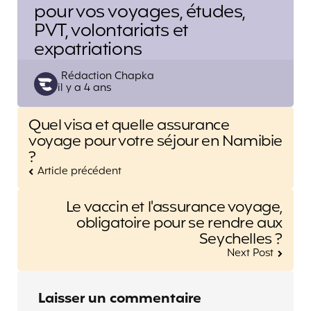
pour vos voyages, études,
PVT, volontariats et
expatriations
Posted
Rédaction Chapka
il y a 4 ans
by
Post
Quel visa et quelle assurance
navigation
voyage pour votre séjour en Namibie
?
Article précédent
Le vaccin et l'assurance voyage,
obligatoire pour se rendre aux
Seychelles ?
Next Post
Laisser un commentaire