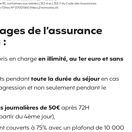
e RC conformes aux articles L.512-6 et L.512-7 du Code des Assurances
 à l'Orias Nº 07001560 (https://www.orias.fr)
inclus dans la RC
 PÉNALE À L'ÉTRANGER
100 000 €
Vie Privée
OUI
ages de l’assurance
1 000 000 €
USCRIRE
 :
5 000 €
5 000 €
en cas
N.C.
d'hospitalisation
15 000 €
7 500 €
ILE STAGE
15 000 €
pris en charge
en illimité, au 1er euro et sans
OUI
OUI
consultation
aucune limite
40 ANS
ts pendant
toute la durée du séjour
en cas
d'âge
 agression et non seulement pendant le
 DE VOL, PERTE OU DESTRUCTION DE VOS
12 000 €
NON
PENTE
É OU DE VOS MOYENS DE PAIEMENT
franchise 75 €
++++++++
s journalières de 50€
après 72H
partir du 4ème jour),
nt couverts à 75% avec un plafond de 10 000
AVANCE DE