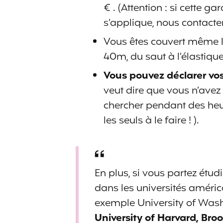
€ . (Attention : si cette g
FONDS 500 €
NON
s’applique, nous contacter
MAXIMUM
INDEMNITÉ JOURNAL
Vous êtes couvert même l
40m, du saut à l’élastique
Vous pouvez déclarer vos
30 € D'ARGENT
veut dire que vous n’avez
DE POCHE/JOUR
chercher pendant des heu
du 6ème au 10ème
les seuls à le faire ! ).
jour
d'hospitalisation
En plus, si vous partez étud
dans les universités améri
FRAIS DE MATERNIT
exemple University of Was
University of Harvard, Bro