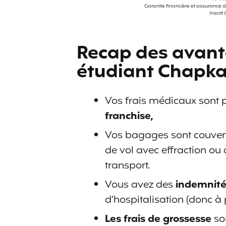
Garantie financière et assurance d
Inscrit
AVANCE DE CAUTION
100 000 €
RANDONNÉE
OUI
Recap des avant
1 000 000 €
ÂGE MAXI. POUR SO
étudiant Chapka
5 000 €
en cas
d'hospitalisation 15
7 500 €
RESPONSABILITÉ CIV
000 €
Vos frais médicaux sont 
OUI
consultation
franchise,
40 ANS
Vos bagages sont couver
de vol avec effraction ou
ASSISTANCE EN CAS
12 000 €
transport.
PARACHUTE / PARA
PAPIERS D'IDENTIT
franchise 80 €
++++++++
Vous avez des
indemnité
d’hospitalisation (donc à 
Les frais de grossesse
so
AVANCE DE