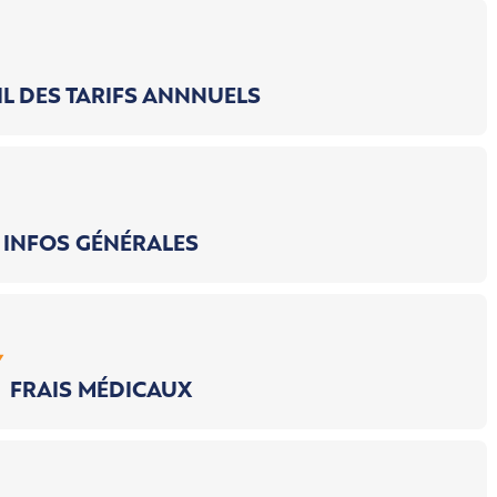
L DES TARIFS ANNNUELS
nt de la CEAM
INFOS GÉNÉRALES
336 €
IGNE
(étudiant)
FRAIS MÉDICAUX
432 €
468 €
(stage rémunéré > 1
000 €/mois)