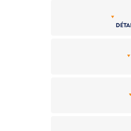
DÉTAI
Europe en compléme
SOUSCRIPTION EN L
289 €