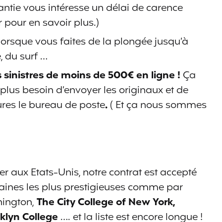
arantie vous intéresse un délai de carence
N.C
FONDS 500 €
NON
NON
 pour en savoir plus.)
MAXIMUM
IÈRE
orsque vous faites de la plongée jusqu’à
, du surf …
 sinistres de moins de 500€ en ligne !
Ça
 plus besoin d’envoyer les originaux et de
res le bureau de poste
.
( Et ça nous sommes
NON
NON
ier aux Etats-Unis, notre contrat est accepté
caines les plus prestigieuses comme par
É
hington,
The City College of New York,
oklyn College
…. et la liste est encore longue !