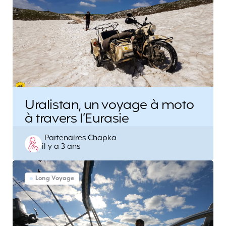
Uralistan, un voyage à moto
à travers l’Eurasie
Posted
Partenaires Chapka
il y a 3 ans
by
Long Voyage