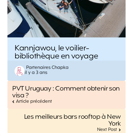
Kannjawou, le voilier-
bibliothèque en voyage
Posted
Partenaires Chapka
il y a 3 ans
by
Post
PVT Uruguay : Comment obtenir son
navigation
visa ?
Article précédent
Les meilleurs bars rooftop à New
York
Next Post