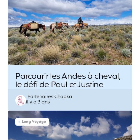
Parcourir les Andes à cheval,
le défi de Paul et Justine
Posted
Partenaires Chapka
il y a 3 ans
by
Long Voyage