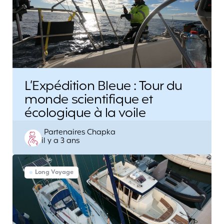
L’Expédition Bleue : Tour du
monde scientifique et
écologique à la voile
Posted
Partenaires Chapka
il y a 3 ans
by
Long Voyage